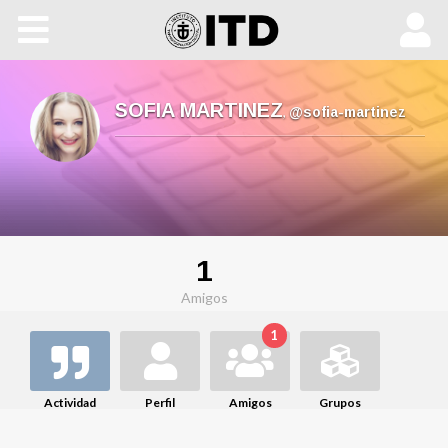
Inicio
➜ TUS CURSOS
SOFIA MARTINEZ
,
@sofia-martinez
EXPERTO CHATGPT
CURSO GPTMAX ®
Máster Online
1
Amigos
Máster Presencial
1
ChatGPT Sessions
Actividad
Perfil
Amigos
Grupos
Social Media Camp