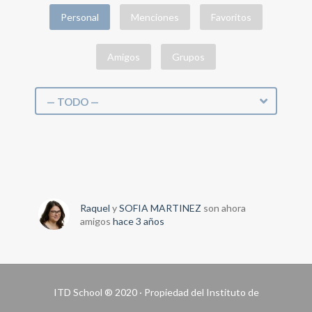
Personal
Menciones
Favoritos
Mis Apuntes
Cuestionarios
Amigos
Grupos
Clases en Directo
— TODO —
Trabajo Final Máster
Descargas
Raquel
y
SOFIA MARTINEZ
son ahora
amigos
hace 3 años
ITD School
® 2020
· Propiedad del Instituto de